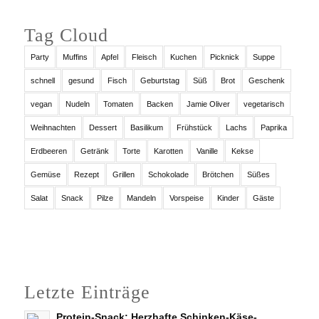
Tag Cloud
Party
Muffins
Apfel
Fleisch
Kuchen
Picknick
Suppe
schnell
gesund
Fisch
Geburtstag
Süß
Brot
Geschenk
vegan
Nudeln
Tomaten
Backen
Jamie Oliver
vegetarisch
Weihnachten
Dessert
Basilikum
Frühstück
Lachs
Paprika
Erdbeeren
Getränk
Torte
Karotten
Vanille
Kekse
Gemüse
Rezept
Grillen
Schokolade
Brötchen
Süßes
Salat
Snack
Pilze
Mandeln
Vorspeise
Kinder
Gäste
Letzte Einträge
Protein-Snack: Herzhafte Schinken-Käse-