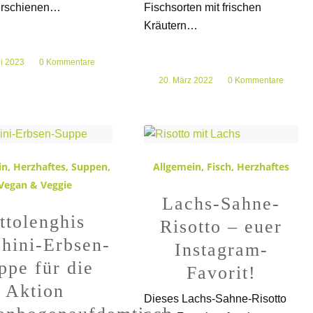
erschienen…
Fischsorten mit frischen
Kräutern…
li 2023
0 Kommentare
20. März 2022
/
0 Kommentare
in
,
Herzhaftes
,
Suppen
,
Allgemein
,
Fisch
,
Herzhaftes
Vegan & Veggie
Lachs-Sahne-
ttolenghis
Risotto – euer
hini-Erbsen-
Instagram-
ppe für die
Favorit!
Aktion
Dieses Lachs-Sahne-Risotto