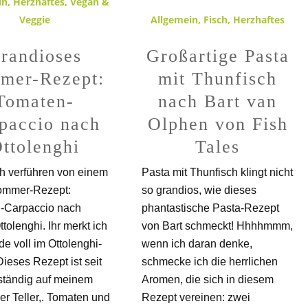
in
,
Herzhaftes
,
Vegan &
Veggie
Allgemein
,
Fisch
,
Herzhaftes
randioses
Großartige Pasta
mer-Rezept:
mit Thunfisch
Tomaten-
nach Bart van
paccio nach
Olphen von Fish
ttolenghi
Tales
h verführen von einem
Pasta mit Thunfisch klingt nicht
Sommer-Rezept:
so grandios, wie dieses
-Carpaccio nach
phantastische Pasta-Rezept
tolenghi. Ihr merkt ich
von Bart schmeckt! Hhhhmmm,
de voll im Ottolenghi-
wenn ich daran denke,
Dieses Rezept ist seit
schmecke ich die herrlichen
ständig auf meinem
Aromen, die sich in diesem
er Teller,. Tomaten und
Rezept vereinen: zwei