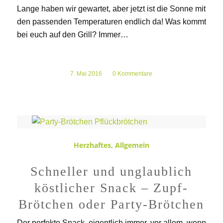
Lange haben wir gewartet, aber jetzt ist die Sonne mit
den passenden Temperaturen endlich da! Was kommt
bei euch auf den Grill? Immer…
7. Mai 2016
/
0 Kommentare
Herzhaftes
,
Allgemein
Schneller und unglaublich
köstlicher Snack – Zupf-
Brötchen oder Party-Brötchen
Der perfekte Snack, eigentlich immer, vor allem, wenn