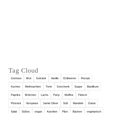
Auf Instagram folgen
Tag Cloud
Gemüse
Brot
Getränk
Vanille
Erdbeeren
Rezept
Kuchen
Weihnachten
Torte
Geschenk
Suppe
Basilikum
Paprika
Brötchen
Lachs
Party
Muffins
Fleisch
Picknick
Vorspeise
Jamie Oliver
Süß
Mandeln
Gäste
Salat
Süßes
vegan
Karotten
Pilze
Backen
vegetarisch