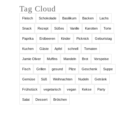
Tag Cloud
Fleisch
Schokolade
Basilikum
Backen
Lachs
Snack
Rezept
Süßes
Vanille
Karotten
Torte
Paprika
Erdbeeren
Kinder
Picknick
Geburtstag
Kuchen
Gäste
Apfel
schnell
Tomaten
Jamie Oliver
Muffins
Mandeln
Brot
Vorspeise
Fisch
Grillen
gesund
Pilze
Geschenk
Suppe
Gemüse
Süß
Weihnachten
Nudeln
Getränk
Frühstück
vegetarisch
vegan
Kekse
Party
Salat
Dessert
Brötchen