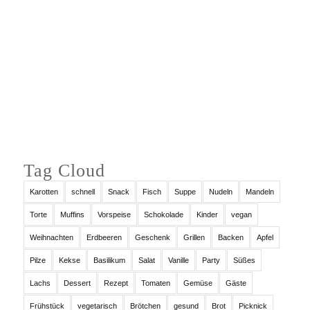
Auf Instagram folgen
Tag Cloud
Karotten
schnell
Snack
Fisch
Suppe
Nudeln
Mandeln
Torte
Muffins
Vorspeise
Schokolade
Kinder
vegan
Weihnachten
Erdbeeren
Geschenk
Grillen
Backen
Apfel
Pilze
Kekse
Basilikum
Salat
Vanille
Party
Süßes
Lachs
Dessert
Rezept
Tomaten
Gemüse
Gäste
Frühstück
vegetarisch
Brötchen
gesund
Brot
Picknick