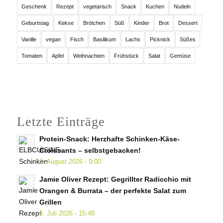
Geschenk
Rezept
vegetarisch
Snack
Kuchen
Nudeln
Geburtstag
Kekse
Brötchen
Süß
Kinder
Brot
Dessert
Vanille
vegan
Fisch
Basilikum
Lachs
Picknick
Süßes
Tomaten
Apfel
Weihnachten
Frühstück
Salat
Gemüse
Letzte Einträge
Protein-Snack: Herzhafte Schinken-Käse-
Croissants – selbstgebacken!
2. August 2026 - 9:00
Jamie Oliver Rezept: Gegrillter Radicchio mit
Orangen & Burrata – der perfekte Salat zum
Grillen
5. Juli 2026 - 15:48