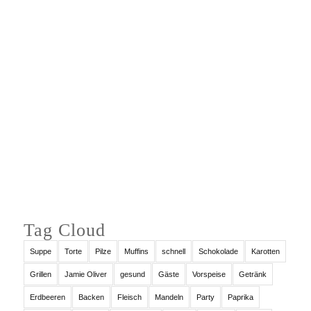
Auf Instagram folgen
Tag Cloud
Suppe
Torte
Pilze
Muffins
schnell
Schokolade
Karotten
Grillen
Jamie Oliver
gesund
Gäste
Vorspeise
Getränk
Erdbeeren
Backen
Fleisch
Mandeln
Party
Paprika