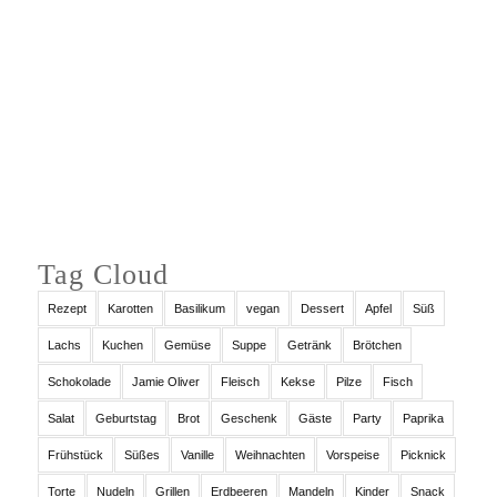
Auf Instagram folgen
Tag Cloud
Rezept
Karotten
Basilikum
vegan
Dessert
Apfel
Süß
Lachs
Kuchen
Gemüse
Suppe
Getränk
Brötchen
Schokolade
Jamie Oliver
Fleisch
Kekse
Pilze
Fisch
Salat
Geburtstag
Brot
Geschenk
Gäste
Party
Paprika
Frühstück
Süßes
Vanille
Weihnachten
Vorspeise
Picknick
Torte
Nudeln
Grillen
Erdbeeren
Mandeln
Kinder
Snack