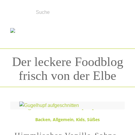
Der leckere Foodblog
frisch von der Elbe
Schlagwortarchiv für:
prep&cook
Backen
,
Allgemein
,
Kids
,
Süßes