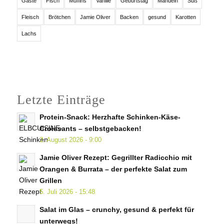
Gäste
Fisch
Muffins
Vanille
Geburtstag
Mandeln
Süß
Fleisch
Brötchen
Jamie Oliver
Backen
gesund
Karotten
Lachs
Letzte Einträge
Protein-Snack: Herzhafte Schinken-Käse-
Croissants – selbstgebacken!
2. August 2026 - 9:00
Jamie Oliver Rezept: Gegrillter Radicchio mit
Orangen & Burrata – der perfekte Salat zum
Grillen
5. Juli 2026 - 15:48
Salat im Glas – crunchy, gesund & perfekt für
unterwegs!