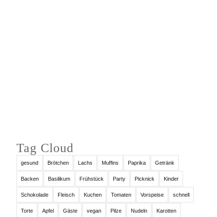
Auf Instagram folgen
Tag Cloud
gesund
Brötchen
Lachs
Muffins
Paprika
Getränk
Backen
Basilikum
Frühstück
Party
Picknick
Kinder
Schokolade
Fleisch
Kuchen
Tomaten
Vorspeise
schnell
Torte
Apfel
Gäste
vegan
Pilze
Nudeln
Karotten