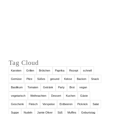
Auf Instagram folgen
Tag Cloud
Karotten
Grillen
Brötchen
Paprika
Rezept
schnell
Gemüse
Pilze
Süßes
gesund
Kekse
Backen
Snack
Basilikum
Tomaten
Getränk
Party
Brot
vegan
vegetarisch
Weihnachten
Dessert
Kuchen
Gäste
Geschenk
Fleisch
Vorspeise
Erdbeeren
Picknick
Salat
Suppe
Nudeln
Jamie Oliver
Süß
Muffins
Geburtstag