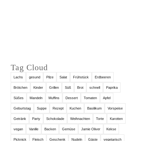
Auf Instagram folgen
Tag Cloud
Lachs
gesund
Pilze
Salat
Frühstück
Erdbeeren
Brötchen
Kinder
Grillen
Süß
Brot
schnell
Paprika
Süßes
Mandeln
Muffins
Dessert
Tomaten
Apfel
Geburtstag
Suppe
Rezept
Kuchen
Basilikum
Vorspeise
Getränk
Party
Schokolade
Weihnachten
Torte
Karotten
vegan
Vanille
Backen
Gemüse
Jamie Oliver
Kekse
Picknick
Fleisch
Geschenk
Nudeln
Gäste
vegetarisch