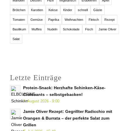
Mandeln
Dessert
Pilze
vegetarisch
Erdbeeren
Apfel
Brötchen
Karotten
Kekse
Kinder
schnell
Gäste
Tomaten
Gemüse
Paprika
Weihnachten
Fleisch
Rezept
Basilikum
Muffins
Nudeln
Schokolade
Fisch
Jamie Oliver
Salat
Letzte Einträge
Protein-Snack: Herzhafte Schinken-Käse-
Croissants – selbstgebacken!
2. August 2026 - 9:00
Jamie Oliver Rezept: Gegrillter Radicchio mit
Orangen & Burrata – der perfekte Salat zum
Grillen