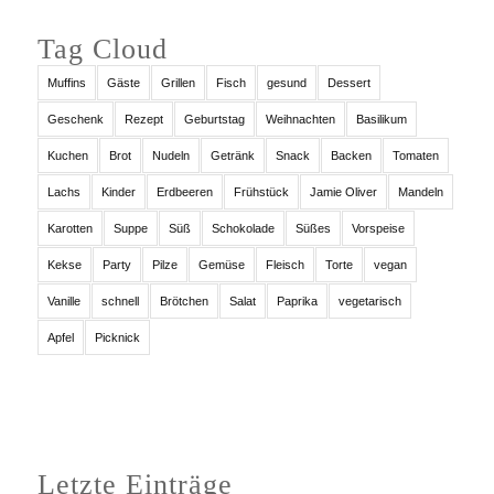
Tag Cloud
Muffins
Gäste
Grillen
Fisch
gesund
Dessert
Geschenk
Rezept
Geburtstag
Weihnachten
Basilikum
Kuchen
Brot
Nudeln
Getränk
Snack
Backen
Tomaten
Lachs
Kinder
Erdbeeren
Frühstück
Jamie Oliver
Mandeln
Karotten
Suppe
Süß
Schokolade
Süßes
Vorspeise
Kekse
Party
Pilze
Gemüse
Fleisch
Torte
vegan
Vanille
schnell
Brötchen
Salat
Paprika
vegetarisch
Apfel
Picknick
Letzte Einträge