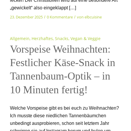
lecker! Der Christstollen wird auf eine besondere Art
„gewickelt“ also eingeklappt […]
23. Dezember 2025
0 Kommentare
von
elbcuisine
/
/
Allgemein
,
Herzhaftes
,
Snacks
,
Vegan & Veggie
Vorspeise Weihnachten:
Festlicher Käse-Snack in
Tannenbaum-Optik – in
10 Minuten fertig!
Welche Vorspeise gibt es bei euch zu Weihnachten?
Ich musste diese niedlichen Tannenbäumchen
unbedingt ausprobieren, schon seit letztem Jahr
schwirren sie auf Instagram herum und bulen um