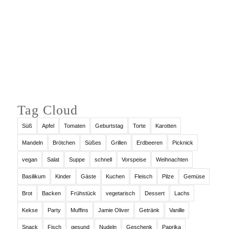
Auf Instagram folgen
Tag Cloud
Süß
Apfel
Tomaten
Geburtstag
Torte
Karotten
Mandeln
Brötchen
Süßes
Grillen
Erdbeeren
Picknick
vegan
Salat
Suppe
schnell
Vorspeise
Weihnachten
Basilikum
Kinder
Gäste
Kuchen
Fleisch
Pilze
Gemüse
Brot
Backen
Frühstück
vegetarisch
Dessert
Lachs
Kekse
Party
Muffins
Jamie Oliver
Getränk
Vanille
Snack
Fisch
gesund
Nudeln
Geschenk
Paprika