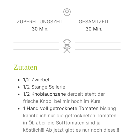
ZUBEREITUNGSZEIT
GESAMTZEIT
Minuten
Minuten
30
Min.
30
Min.
Zutaten
1/2
Zwiebel
1/2
Stange Sellerie
1/2
Knoblauchzehe
derzeit steht der
frische Knobi bei mir hoch im Kurs
1
Hand voll getrocknete Tomaten
bislang
kannte ich nur die getrockneten Tomaten
in Öl, aber die Softtomaten sind ja
köstlich!!! Ab jetzt gibt es nur noch diese!!!