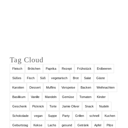
Auf Instagram folgen
Tag Cloud
Fleisch
Brötchen
Paprika
Rezept
Frühstück
Erdbeeren
Süßes
Fisch
Süß
vegetarisch
Brot
Salat
Gäste
Karotten
Dessert
Muffins
Vorspeise
Backen
Weihnachten
Basilikum
Vanille
Mandeln
Gemüse
Tomaten
Kinder
Geschenk
Picknick
Torte
Jamie Oliver
Snack
Nudeln
Schokolade
vegan
Suppe
Party
Grillen
schnell
Kuchen
Geburtstag
Kekse
Lachs
gesund
Getränk
Apfel
Pilze