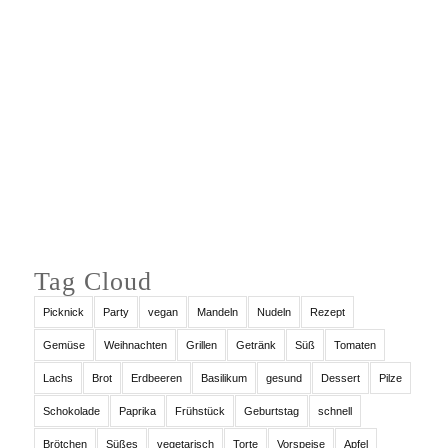
Auf Instagram folgen
Tag Cloud
Picknick
Party
vegan
Mandeln
Nudeln
Rezept
Gemüse
Weihnachten
Grillen
Getränk
Süß
Tomaten
Lachs
Brot
Erdbeeren
Basilikum
gesund
Dessert
Pilze
Schokolade
Paprika
Frühstück
Geburtstag
schnell
Brötchen
Süßes
vegetarisch
Torte
Vorspeise
Apfel