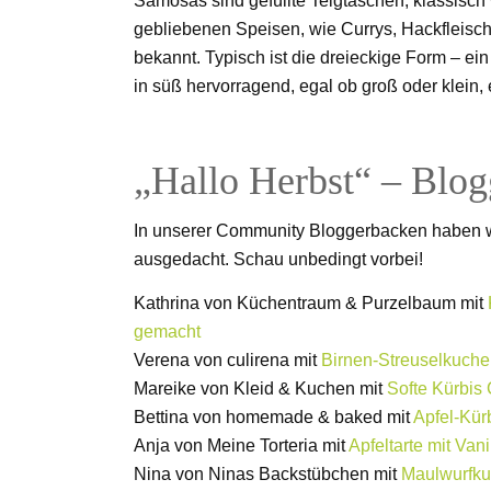
Samosas sind gefüllte Teigtaschen, klassisch w
gebliebenen Speisen, wie Currys, Hackfleisch 
bekannt. Typisch ist die dreieckige Form – ei
in süß hervorragend, egal ob groß oder klein, 
„Hallo Herbst“ – Blog
In unserer Community Bloggerbacken haben wir
ausgedacht. Schau unbedingt vorbei!
Kathrina von Küchentraum & Purzelbaum mit
gemacht
Verena von culirena mit
Birnen-Streuselkuch
Mareike von Kleid & Kuchen mit
Softe Kürbis
Bettina von homemade & baked mit
Apfel-Kür
Anja von Meine Torteria mit
Apfeltarte mit Van
Nina von Ninas Backstübchen mit
Maulwurfku