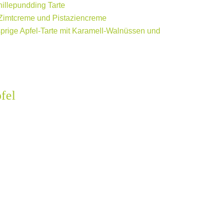
illepundding Tarte
t Zimtcreme und Pistaziencreme
prige Apfel-Tarte mit Karamell-Walnüssen und
fel