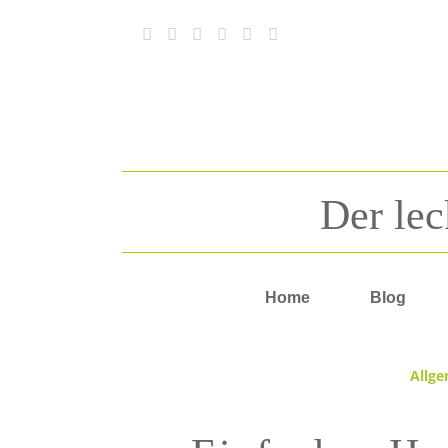
Der lec
Home
Blog
sagt:
Allg