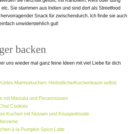
erden sie herzhaft gefüllt, mit Kartoffeln, Reis oder übrig
etc. Sie stammen aus Indien und sind dort als Streetfood
n hervorragender Snack für zwischendurch. Ich finde sie auch
einfach unwiderstehlich gut!
ger backen
 uns wieder mal ganz feine Ideen mit viel Liebe für dich
Kürbis-Marmorkuchen: HerbstlicherKuchentraum selbst
en mit Marsala und Pecannüssen
 Chai Cookies
bis Kuchen mit Nüssen und Knusperkruste
illecreme
chen à la Pumpkin Spice Latte