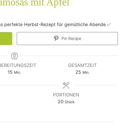
amosas mit Apfel
s perfekte Herbst-Rezept für gemütliche Abende ✅
Pin Recipe
BEREITUNGSZEIT
GESAMTZEIT
Minuten
Minuten
15
25
Min.
Min.
PORTIONEN
20
Stück