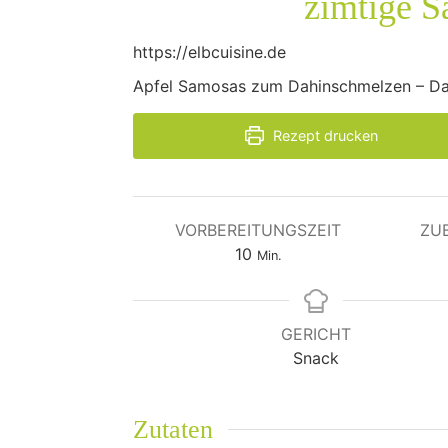
zimtige S
https://elbcuisine.de
Apfel Samosas zum Dahinschmelzen – Da
Rezept drucken
VORBEREITUNGSZEIT
ZU
Minuten
10
Min.
GERICHT
Snack
Zutaten