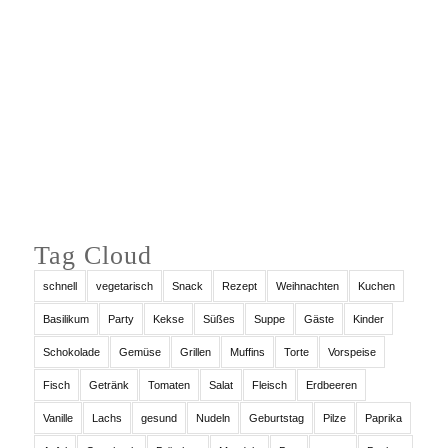
Auf Instagram folgen
Tag Cloud
schnell
vegetarisch
Snack
Rezept
Weihnachten
Kuchen
Basilikum
Party
Kekse
Süßes
Suppe
Gäste
Kinder
Schokolade
Gemüse
Grillen
Muffins
Torte
Vorspeise
Fisch
Getränk
Tomaten
Salat
Fleisch
Erdbeeren
Vanille
Lachs
gesund
Nudeln
Geburtstag
Pilze
Paprika