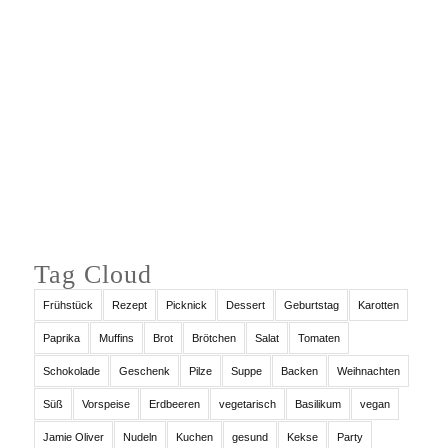
Auf Instagram folgen
Tag Cloud
Frühstück
Rezept
Picknick
Dessert
Geburtstag
Karotten
Paprika
Muffins
Brot
Brötchen
Salat
Tomaten
Schokolade
Geschenk
Pilze
Suppe
Backen
Weihnachten
Süß
Vorspeise
Erdbeeren
vegetarisch
Basilikum
vegan
Jamie Oliver
Nudeln
Kuchen
gesund
Kekse
Party