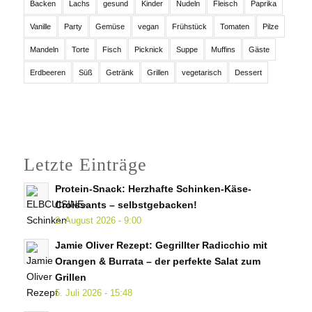
Backen
Lachs
gesund
Kinder
Nudeln
Fleisch
Paprika
Vanille
Party
Gemüse
vegan
Frühstück
Tomaten
Pilze
Mandeln
Torte
Fisch
Picknick
Suppe
Muffins
Gäste
Erdbeeren
Süß
Getränk
Grillen
vegetarisch
Dessert
Letzte Einträge
Protein-Snack: Herzhafte Schinken-Käse-
Croissants – selbstgebacken!
2. August 2026 - 9:00
Jamie Oliver Rezept: Gegrillter Radicchio mit
Orangen & Burrata – der perfekte Salat zum
Grillen
5. Juli 2026 - 15:48