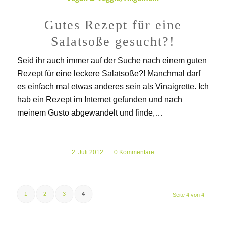
Gutes Rezept für eine
Salatsoße gesucht?!
Seid ihr auch immer auf der Suche nach einem guten
Rezept für eine leckere Salatsoße?! Manchmal darf
es einfach mal etwas anderes sein als Vinaigrette. Ich
hab ein Rezept im Internet gefunden und nach
meinem Gusto abgewandelt und finde,…
2. Juli 2012
/
0 Kommentare
1
2
3
4
Seite 4 von 4