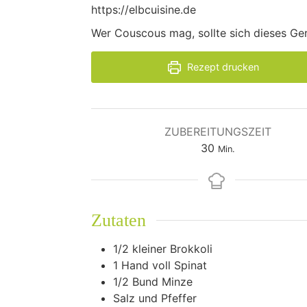
https://elbcuisine.de
Wer Couscous mag, sollte sich dieses Ger
Rezept drucken
ZUBEREITUNGSZEIT
Minuten
30
Min.
Zutaten
1/2
kleiner Brokkoli
1
Hand voll Spinat
1/2
Bund Minze
Salz und Pfeffer