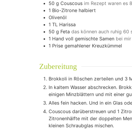
50
g
Couscous
im Rezept waren es 80
1
Bio-Zitrone halbiert
Olivenöl
1
TL Harissa
50
g
Feta
das können auch ruhig 60 s
1
Hand voll gemischte Samen
bei mi
1
Prise gemahlener Kreuzkümmel
Zubereitung
Brokkoli in Röschen zerteilen und 3
In kaltem Wasser abschrecken. Brokko
einigen Minzblättern und mit einer gut
Alles fein hacken. Und in ein Glas o
Couscous darüberstreuen und 1 Zitron
Zitronenhälfte mit der doppelten Men
kleinen Schraubglas mischen.