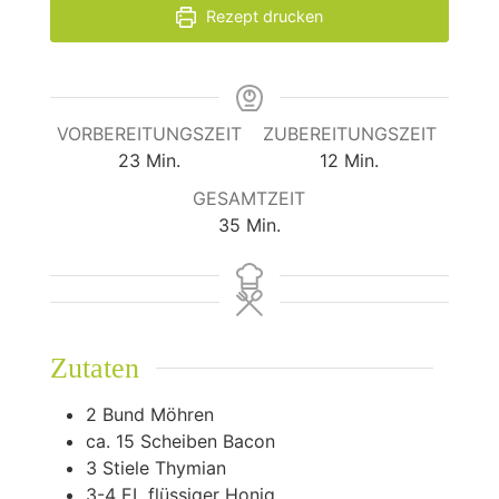
Rezept drucken
VORBEREITUNGSZEIT
ZUBEREITUNGSZEIT
Minuten
Minuten
23
Min.
12
Min.
GESAMTZEIT
Minuten
35
Min.
Zutaten
2
Bund Möhren
ca. 15 Scheiben Bacon
3
Stiele Thymian
3-4
EL flüssiger Honig