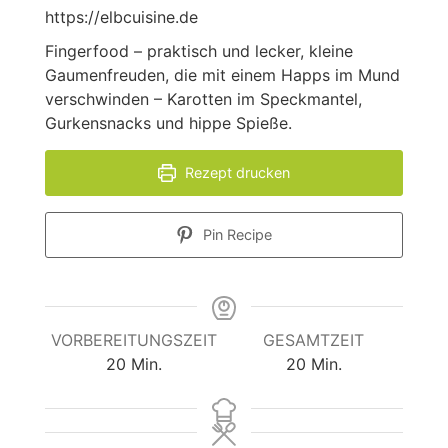
https://elbcuisine.de
Fingerfood – praktisch und lecker, kleine
Gaumenfreuden, die mit einem Happs im Mund
verschwinden – Karotten im Speckmantel,
Gurkensnacks und hippe Spieße.
Rezept drucken
Pin Recipe
VORBEREITUNGSZEIT
GESAMTZEIT
Minuten
Minuten
20
Min.
20
Min.