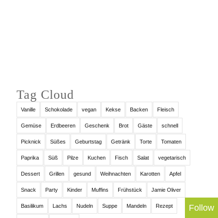
Auf Instagram folgen
Tag Cloud
Vanille
Schokolade
vegan
Kekse
Backen
Fleisch
Gemüse
Erdbeeren
Geschenk
Brot
Gäste
schnell
Picknick
Süßes
Geburtstag
Getränk
Torte
Tomaten
Paprika
Süß
Pilze
Kuchen
Fisch
Salat
vegetarisch
Dessert
Grillen
gesund
Weihnachten
Karotten
Apfel
Snack
Party
Kinder
Muffins
Frühstück
Jamie Oliver
Follow
Basilikum
Lachs
Nudeln
Suppe
Mandeln
Rezept