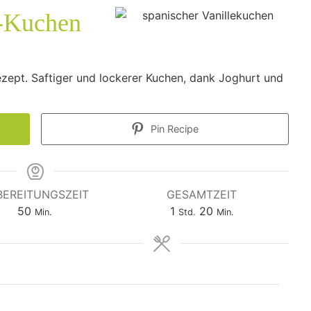
e-Kuchen
zept. Saftiger und lockerer Kuchen, dank Joghurt und
Pin Recipe
BEREITUNGSZEIT
GESAMTZEIT
Minuten
Stunde
Minuten
50
1
20
Min.
Std.
Min.