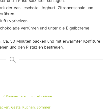
ker und 1 Prise Salz steif schlagen.
ark der Vanilleschote, Joghurt, Zitronenschale und
rrühren.
uft) vorheizen.
chokolade verrühren und unter die Eigelbcreme
en. Ca. 50 Minuten backen und mit erwärmter Konfitüre
iehen und den Pistazien bestreuen.
0 Kommentare
von
elbcuisine
/
acken
,
Gäste
,
Kuchen
,
Sommer