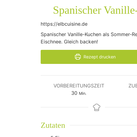
Spanischer Vanill
https://elbcuisine.de
Spanischer Vanille-Kuchen als Sommer-Re
Eischnee. Gleich backen!
Rezept drucken
VORBEREITUNGSZEIT
ZU
Minuten
30
Min.
Zutaten