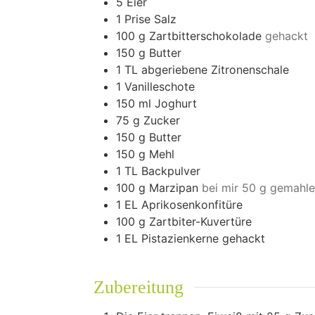
5
Eier
1
Prise Salz
100
g
Zartbitterschokolade
gehackt
150
g
Butter
1
TL abgeriebene Zitronenschale
1
Vanilleschote
150
ml
Joghurt
75
g
Zucker
150
g
Butter
150
g
Mehl
1
TL Backpulver
100
g
Marzipan
bei mir 50 g gemahl
1
EL Aprikosenkonfitüre
100
g
Zartbiter-Kuvertüre
1
EL Pistazienkerne gehackt
Zubereitung