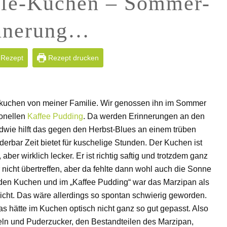
lle-Kuchen – Sommer-
nnerung…
 Rezept
Rezept drucken
hkuchen von meiner Familie. Wir genossen ihn im Sommer
ionellen
Kaffee Pudding
. Da werden Erinnerungen an den
e hilft das gegen den Herbst-Blues an einem trüben
rbar Zeit bietet für kuschelige Stunden. Der Kuchen ist
er wirklich lecker. Er ist richtig saftig und trotzdem ganz
 nicht übertreffen, aber da fehlte dann wohl auch die Sonne
den Kuchen und im „Kaffee Pudding“ war das Marzipan als
ht. Das wäre allerdings so spontan schwierig geworden.
as hätte im Kuchen optisch nicht ganz so gut gepasst. Also
ln und Puderzucker, den Bestandteilen des Marzipan,