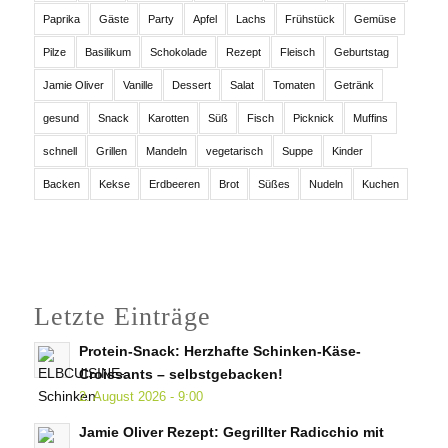
Paprika
Gäste
Party
Apfel
Lachs
Frühstück
Gemüse
Pilze
Basilikum
Schokolade
Rezept
Fleisch
Geburtstag
Jamie Oliver
Vanille
Dessert
Salat
Tomaten
Getränk
gesund
Snack
Karotten
Süß
Fisch
Picknick
Muffins
schnell
Grillen
Mandeln
vegetarisch
Suppe
Kinder
Backen
Kekse
Erdbeeren
Brot
Süßes
Nudeln
Kuchen
Letzte Einträge
Protein-Snack: Herzhafte Schinken-Käse-
Croissants – selbstgebacken!
2. August 2026 - 9:00
Jamie Oliver Rezept: Gegrillter Radicchio mit