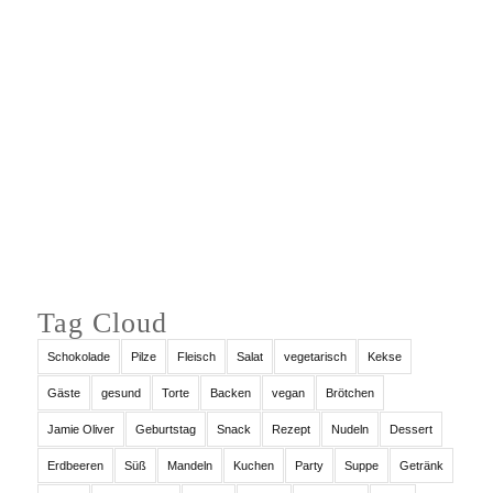
Auf Instagram folgen
Tag Cloud
Schokolade
Pilze
Fleisch
Salat
vegetarisch
Kekse
Gäste
gesund
Torte
Backen
vegan
Brötchen
Jamie Oliver
Geburtstag
Snack
Rezept
Nudeln
Dessert
Erdbeeren
Süß
Mandeln
Kuchen
Party
Suppe
Getränk