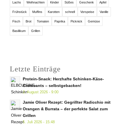
Lachs
Weihnachten
Kinder
Süßes
Geschenk
Apfel
Frühstück
Muffins
Karotten
schnell
Vorspeise
Vanille
Fisch
Brot
Tomaten
Paprika
Picknick
Gemüse
Basilikum
Grillen
Letzte Einträge
Protein-Snack: Herzhafte Schinken-Käse-
Croissants – selbstgebacken!
2. August 2026 - 9:00
Jamie Oliver Rezept: Gegrillter Radicchio mit
Orangen & Burrata – der perfekte Salat zum
Grillen
5. Juli 2026 - 15:48