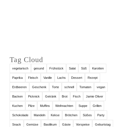
Auf Instagram folgen
Tag Cloud
vegetarisch
gesund
Frühstück
Salat
Süß
Karotten
Paprika
Fleisch
Vanille
Lachs
Dessert
Rezept
Erdbeeren
Geschenk
Torte
schnell
Tomaten
vegan
Backen
Picknick
Getränk
Brot
Fisch
Jamie Oliver
Kuchen
Pilze
Muffins
Weihnachten
Suppe
Grillen
Schokolade
Mandeln
Kekse
Brötchen
Süßes
Party
Snack
Gemüse
Basilikum
Gäste
Vorspeise
Geburtstag