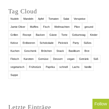
Tag Cloud
Nudeln
Mandeln
Apfel
Tomaten
Salat
Vorspeise
Jamie Oliver
Muffins
Fisch
Weihnachten
Pilze
gesund
Grillen
Rezept
Backen
Gäste
Torte
Geburtstag
Kinder
Kekse
Erdbeeren
Schokolade
Picknick
Party
Süßes
Kuchen
Geschenk
Brötchen
Snack
Basilikum
Brot
Fleisch
Karotten
Gemüse
Dessert
vegan
Getränk
Süß
vegetarisch
Frühstück
Paprika
schnell
Lachs
Vanille
Suppe
Follow
Letzte Einträge