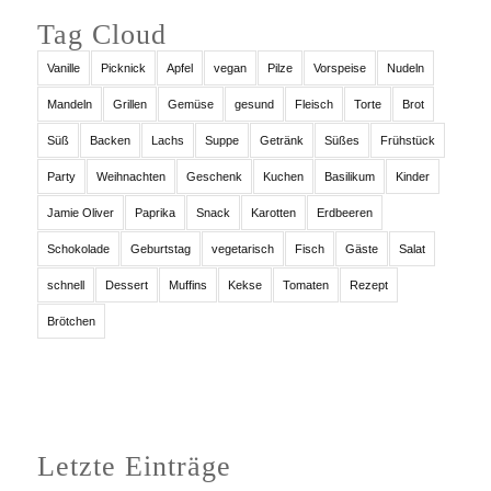
Tag Cloud
Vanille
Picknick
Apfel
vegan
Pilze
Vorspeise
Nudeln
Mandeln
Grillen
Gemüse
gesund
Fleisch
Torte
Brot
Süß
Backen
Lachs
Suppe
Getränk
Süßes
Frühstück
Party
Weihnachten
Geschenk
Kuchen
Basilikum
Kinder
Jamie Oliver
Paprika
Snack
Karotten
Erdbeeren
Schokolade
Geburtstag
vegetarisch
Fisch
Gäste
Salat
schnell
Dessert
Muffins
Kekse
Tomaten
Rezept
Brötchen
Letzte Einträge