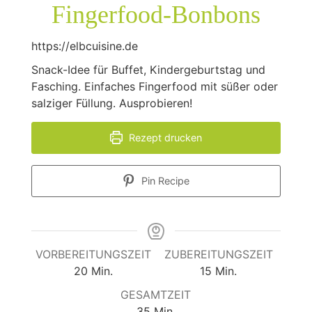
Fingerfood-Bonbons
https://elbcuisine.de
Snack-Idee für Buffet, Kindergeburtstag und
Fasching. Einfaches Fingerfood mit süßer oder
salziger Füllung. Ausprobieren!
Rezept drucken
Pin Recipe
VORBEREITUNGSZEIT
ZUBEREITUNGSZEIT
Minuten
Minuten
20
Min.
15
Min.
GESAMTZEIT
Minuten
35
Min.