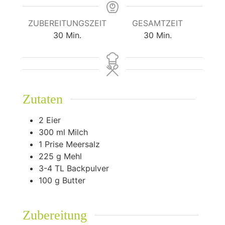
ZUBEREITUNGSZEIT
GESAMTZEIT
Minuten
Minuten
30
Min.
30
Min.
Zutaten
2
Eier
300
ml
Milch
1
Prise Meersalz
225
g
Mehl
3-4
TL Backpulver
100
g
Butter
Zubereitung