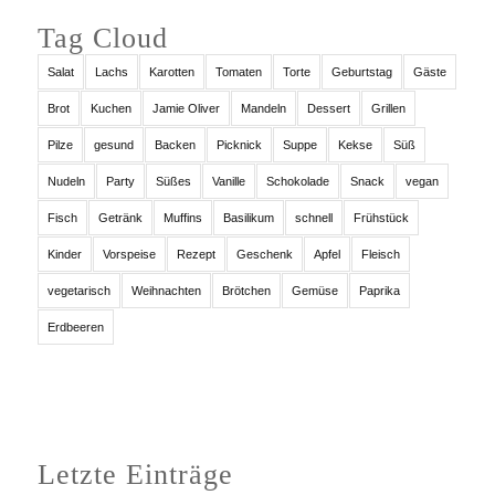
Tag Cloud
Salat
Lachs
Karotten
Tomaten
Torte
Geburtstag
Gäste
Brot
Kuchen
Jamie Oliver
Mandeln
Dessert
Grillen
Pilze
gesund
Backen
Picknick
Suppe
Kekse
Süß
Nudeln
Party
Süßes
Vanille
Schokolade
Snack
vegan
Fisch
Getränk
Muffins
Basilikum
schnell
Frühstück
Kinder
Vorspeise
Rezept
Geschenk
Apfel
Fleisch
vegetarisch
Weihnachten
Brötchen
Gemüse
Paprika
Erdbeeren
Letzte Einträge