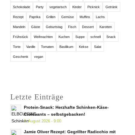
Schokolade
Party
vegetarisch
Kinder
Picknick
Getränk
Rezept
Paprika
Grillen
Gemüse
Muffins
Lachs
Mandeln
Gäste
Geburtstag
Fisch
Dessert
Karotten
Frühstück
Weihnachten
Kuchen
Suppe
schnell
Snack
Torte
Vanille
Tomaten
Basilikum
Kekse
Salat
Geschenk
vegan
Letzte Einträge
Protein-Snack: Herzhafte Schinken-Käse-
Croissants – selbstgebacken!
2. August 2026 - 9:00
Jamie Oliver Rezept: Gegrillter Radicchio mit