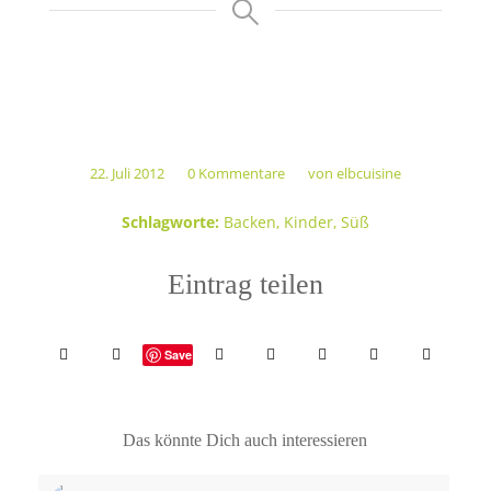
22. Juli 2012
0 Kommentare
von
elbcuisine
/
/
Schlagworte:
Backen
,
Kinder
,
Süß
Eintrag teilen
Save
Das könnte Dich auch interessieren