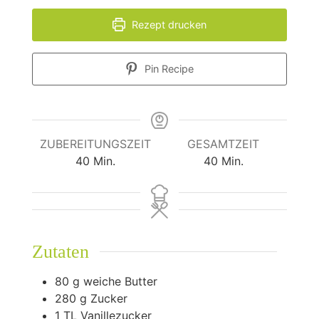
Rezept drucken
Pin Recipe
ZUBEREITUNGSZEIT
GESAMTZEIT
Minuten
Minuten
40
Min.
40
Min.
Zutaten
80
g
weiche Butter
280
g
Zucker
1
TL Vanillezucker