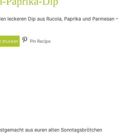
a-Paprika-Dip
den leckeren Dip aus Rucola, Paprika und Parmesan –
 drucken
Pin Recipe
stgemacht aus euren alten Sonntagsbrötchen