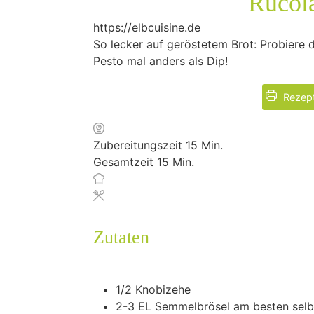
Rucol
https://elbcuisine.de
So lecker auf geröstetem Brot: Probiere 
Pesto mal anders als Dip!
Rezept
Minuten
Zubereitungszeit
15
Min.
Minuten
Gesamtzeit
15
Min.
Zutaten
1/2
Knobizehe
2-3
EL Semmelbrösel
am besten selb