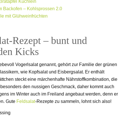
Bratapfel Küchlein
m Backofen – Kohlsprossen 2.0
le mit Glühweinfrüchten
lat-Rezept – bunt und
den Kicks
iebevoll Vogerlsalat genannt, gehört zur Familie der grünen
assikern, wie Kopfsalat und Eisbergsalat. Er enthält
ättchen steckt eine märchenhafte Nährstoffkombination, die
g besonders den nussigen Geschmack, daher kommt auch
igens im Winter auch im Freiland angebaut werden, denn er
ren. Gute
Feldsalat
-Rezepte zu sammeln, lohnt sich also!