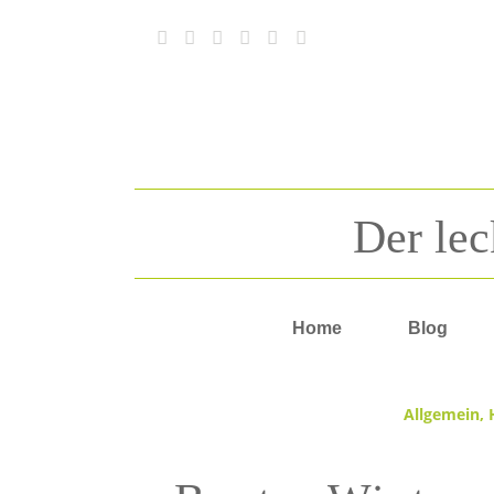
Der lec
Home
Blog
sagt:
sagt:
sagt:
sagt:
Allgemein
,