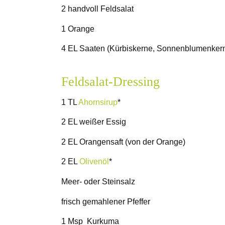
2 handvoll Feldsalat
1 Orange
4 EL Saaten (Kürbiskerne, Sonnenblumenkern
Feldsalat-Dressing
1 TL
Ahornsirup
*
2 EL weißer Essig
2 EL Orangensaft (von der Orange)
2 EL
Olivenöl
*
Meer- oder Steinsalz
frisch gemahlener Pfeffer
1 Msp Kurkuma