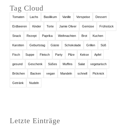
Tag Cloud
Tomaten
Lachs
Basilikum
Vanille
Vorspeise
Dessert
Erdbeeren
Kinder
Torte
Jamie Oliver
Gemüse
Frühstück
Snack
Rezept
Paprika
Weihnachten
Brot
Kuchen
Karotten
Geburtstag
Gäste
Schokolade
Grillen
Süß
Fisch
Suppe
Fleisch
Party
Pilze
Kekse
Apfel
gesund
Geschenk
Süßes
Muffins
Salat
vegetarisch
Brötchen
Backen
vegan
Mandeln
schnell
Picknick
Getränk
Nudeln
Letzte Einträge