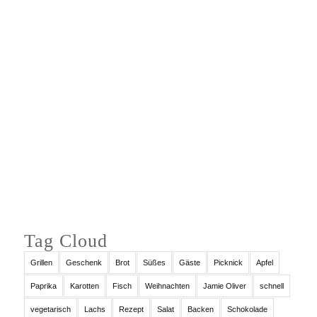
Auf Instagram folgen
Tag Cloud
Grillen
Geschenk
Brot
Süßes
Gäste
Picknick
Apfel
Paprika
Karotten
Fisch
Weihnachten
Jamie Oliver
schnell
vegetarisch
Lachs
Rezept
Salat
Backen
Schokolade