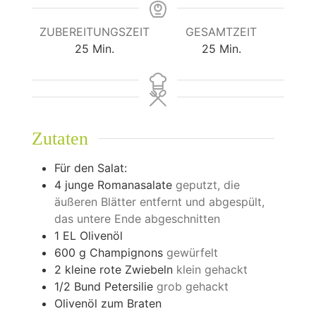
ZUBEREITUNGSZEIT
GESAMTZEIT
Minuten
Minuten
25
Min.
25
Min.
Zutaten
Für den Salat:
4
junge Romanasalate
geputzt, die
äußeren Blätter entfernt und abgespült,
das untere Ende abgeschnitten
1
EL Olivenöl
600
g
Champignons
gewürfelt
2
kleine rote Zwiebeln
klein gehackt
1/2
Bund Petersilie
grob gehackt
Olivenöl zum Braten