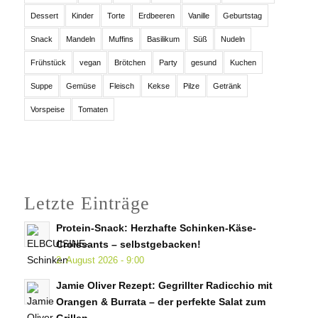
Dessert
Kinder
Torte
Erdbeeren
Vanille
Geburtstag
Snack
Mandeln
Muffins
Basilikum
Süß
Nudeln
Frühstück
vegan
Brötchen
Party
gesund
Kuchen
Suppe
Gemüse
Fleisch
Kekse
Pilze
Getränk
Vorspeise
Tomaten
Letzte Einträge
Protein-Snack: Herzhafte Schinken-Käse-
Croissants – selbstgebacken!
2. August 2026 - 9:00
Jamie Oliver Rezept: Gegrillter Radicchio mit
Orangen & Burrata – der perfekte Salat zum