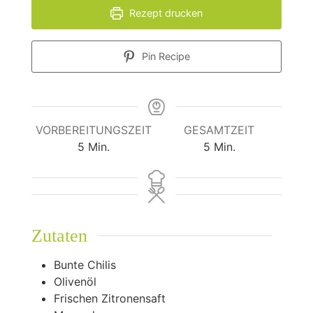
Rezept drucken
Pin Recipe
VORBEREITUNGSZEIT
GESAMTZEIT
Minuten
Minuten
5
Min.
5
Min.
Zutaten
Bunte Chilis
Olivenöl
Frischen Zitronensaft