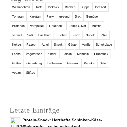
Weihnachten
Torte
Picknick
Backen
Suppe
Dessert
Tomaten
Karotten
Party
gesund
Brot
Gemüse
Brötchen
Vorspeise
Geschenk
Jamie Oliver
Muffins
schnell
Süß
Basilikum
Kuchen
Fisch
Nudeln
Pilze
Kekse
Rezept
Apfel
Snack
Gäste
Vanille
Schokolade
Lachs
vegetarisch
Kinder
Fleisch
Mandeln
Frühstück
Grillen
Geburtstag
Erdbeeren
Getränk
Paprika
Salat
vegan
Süßes
Letzte Einträge
Protein-Snack: Herzhafte Schinken-Käse-
Croissants – selbstgebacken!