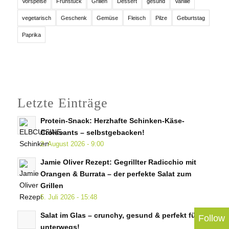
Vorspeise
Frühstück
Grillen
Dessert
gesund
Vanille
vegetarisch
Geschenk
Gemüse
Fleisch
Pilze
Geburtstag
Paprika
Letzte Einträge
Protein-Snack: Herzhafte Schinken-Käse-
Croissants – selbstgebacken!
2. August 2026 - 9:00
Jamie Oliver Rezept: Gegrillter Radicchio mit
Orangen & Burrata – der perfekte Salat zum
Grillen
5. Juli 2026 - 15:48
Salat im Glas – crunchy, gesund & perfekt für
Follow
unterwegs!