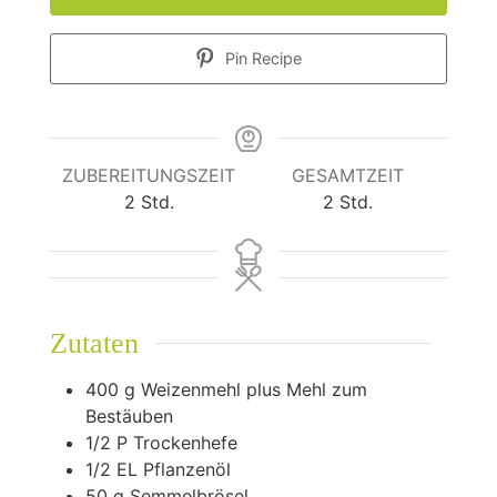
Pin Recipe
ZUBEREITUNGSZEIT
GESAMTZEIT
Stunden
Stunden
2
Std.
2
Std.
Zutaten
400
g
Weizenmehl plus Mehl zum
Bestäuben
1/2
P Trockenhefe
1/2
EL Pflanzenöl
50
g
Semmelbrösel