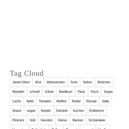
Auf Instagram folgen
Tag Cloud
Jamie Oliver
Brot
Weihnachten
Torte
Süßes
Brötchen
Mandeln
schnell
Gäste
Basilikum
Party
Fisch
Suppe
Lachs
Apfel
Tomaten
Muffins
Kinder
Rezept
Salat
Snack
vegan
Nudeln
Getränk
Kuchen
Erdbeeren
Picknick
Süß
Karotten
Kekse
Backen
Schokolade