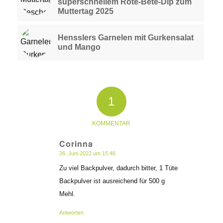
superschnellem Rote-Bete-Dip zum
Muttertag 2025
Hensslers Garnelen mit Gurkensalat
und Mango
1
KOMMENTAR
Corinna
26. Juni 2022 um 15:46
sagte:
Zu viel Backpulver, dadurch bitter, 1 Tüte
Backpulver ist ausreichend für 500 g
Mehl.
Antworten