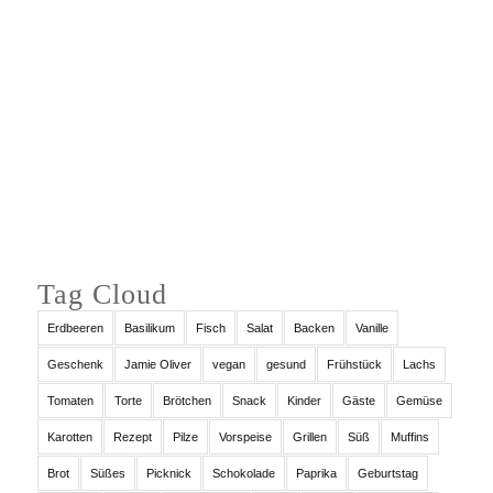
Auf Instagram folgen
Tag Cloud
Erdbeeren
Basilikum
Fisch
Salat
Backen
Vanille
Geschenk
Jamie Oliver
vegan
gesund
Frühstück
Lachs
Tomaten
Torte
Brötchen
Snack
Kinder
Gäste
Gemüse
Karotten
Rezept
Pilze
Vorspeise
Grillen
Süß
Muffins
Brot
Süßes
Picknick
Schokolade
Paprika
Geburtstag