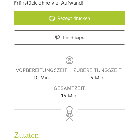
Frühstück ohne viel Aufwand!
Rezept drucken
Pin Recipe
VORBEREITUNGSZEIT
ZUBEREITUNGSZEIT
Minuten
Minuten
10
Min.
5
Min.
GESAMTZEIT
Minuten
15
Min.
Zutaten