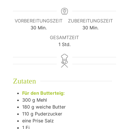
VORBEREITUNGSZEIT
ZUBEREITUNGSZEIT
Minuten
Minuten
30
Min.
30
Min.
GESAMTZEIT
Stunde
1
Std.
Zutaten
Für den Butterteig:
300
g
Mehl
180
g
weiche Butter
110
g
Puderzucker
eine Prise Salz
1
Ei