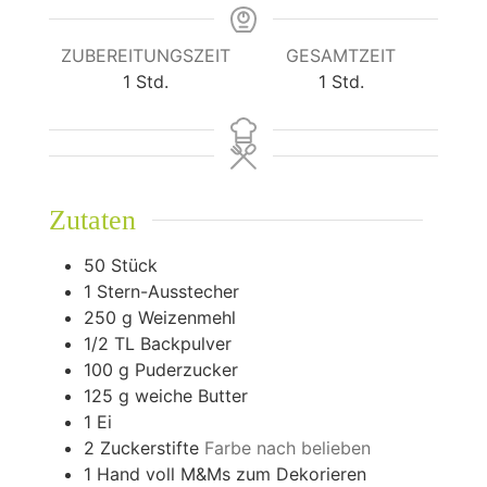
ZUBEREITUNGSZEIT
GESAMTZEIT
Stunde
Stunde
1
Std.
1
Std.
Zutaten
50
Stück
1
Stern-Ausstecher
250
g
Weizenmehl
1/2
TL Backpulver
100
g
Puderzucker
125
g
weiche Butter
1
Ei
2
Zuckerstifte
Farbe nach belieben
1
Hand voll M&Ms zum Dekorieren