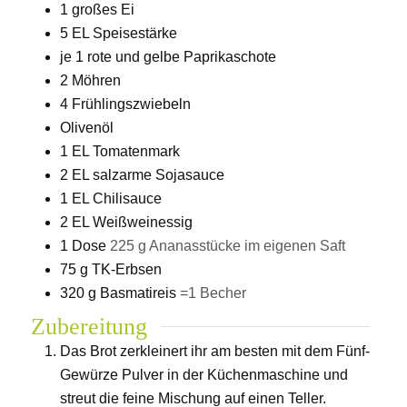
1
großes Ei
5
EL Speisestärke
je 1 rote und gelbe Paprikaschote
2
Möhren
4
Frühlingszwiebeln
Olivenöl
1
EL Tomatenmark
2
EL salzarme Sojasauce
1
EL Chilisauce
2
EL Weißweinessig
1
Dose
225 g Ananasstücke im eigenen Saft
75
g
TK-Erbsen
320
g
Basmatireis
=1 Becher
Zubereitung
Das Brot zerkleinert ihr am besten mit dem Fünf-
Gewürze Pulver in der Küchenmaschine und
streut die feine Mischung auf einen Teller.