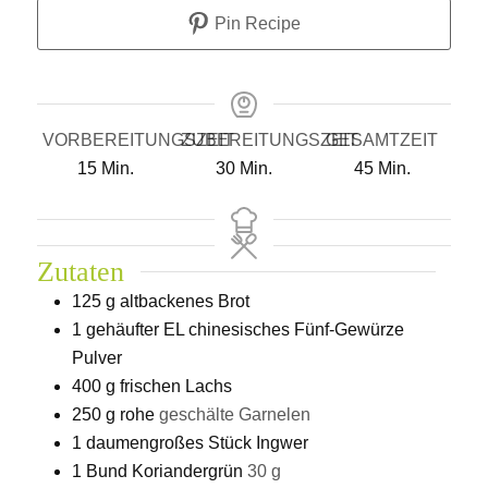
Pin Recipe
VORBEREITUNGSZEIT
ZUBEREITUNGSZEIT
GESAMTZEIT
Minuten
Minuten
Minuten
15
Min.
30
Min.
45
Min.
Zutaten
125
g
altbackenes Brot
1
gehäufter EL chinesisches Fünf-Gewürze
Pulver
400
g
frischen Lachs
250
g
rohe
geschälte Garnelen
1
daumengroßes Stück Ingwer
1
Bund Koriandergrün
30 g