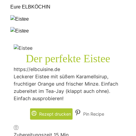
Eure ELBKÖCHIN
Der perfekte Eistee
https://elbcuisine.de
Leckerer Eistee mit süßem Karamellsirup,
fruchtiger Orange und frischer Minze. Einfach
zubereitet im Tea-Jay (klappt auch ohne).
Einfach ausprobieren!
Rezept drucken
Pin Recipe
Minuten
Zubereitungszeit
15
Min.