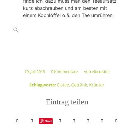
finde ich, dazu muss man den Teeaufsatz
kurz abschrauben und am besten mit
einem Kochlöffel o.ä. den Tee umrühren.
19. Juli 2013
0 Kommentare
von
elbcuisine
/
/
Schlagworte:
Eistee
,
Getränk
,
Kräuter
Eintrag teilen
Save