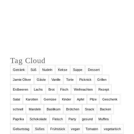
Auf Instagram folgen
Tag Cloud
Getränk
Süß
Nudeln
Kekse
Suppe
Dessert
Jamie Oliver
Gäste
Vanille
Torte
Picknick
Grillen
Erdbeeren
Lachs
Brot
Fisch
Weihnachten
Rezept
Salat
Karotten
Gemüse
Kinder
Apfel
Pilze
Geschenk
schnell
Mandeln
Basilikum
Brötchen
Snack
Backen
Paprika
Schokolade
Fleisch
Party
gesund
Muffins
Geburtstag
Süßes
Frühstück
vegan
Tomaten
vegetarisch