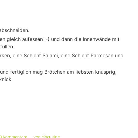
abschneiden.
n gleich aufessen :-) und dann die Innenwände mit
füllen.
urken, eine Schicht Salami, eine Schicht Parmesan und
und fertig!Ich mag Brötchen am liebsten knusprig,
knick!
0 Kommentare
von
elbcuisine
/