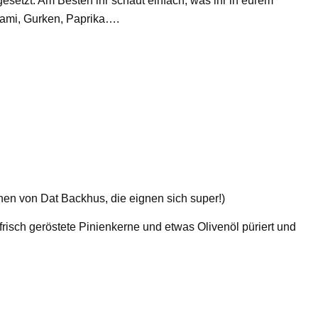
esetzt. Am Besten ihr schaut einfach, was ihr in eurem
lami, Gurken, Paprika….
chen von Dat Backhus, die eignen sich super!)
frisch geröstete Pinienkerne und etwas Olivenöl püriert und