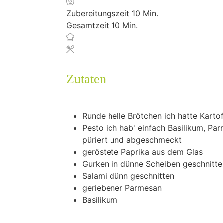
Minuten
Zubereitungszeit
10
Min.
Minuten
Gesamtzeit
10
Min.
Zutaten
Runde helle Brötchen
ich hatte Karto
Pesto
ich hab' einfach Basilikum, Pa
püriert und abgeschmeckt
geröstete Paprika aus dem Glas
Gurken
in dünne Scheiben geschnitte
Salami
dünn geschnitten
geriebener Parmesan
Basilikum