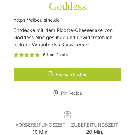
Goddess
https://elbcuisine.de
Entdecke mit dem Ricotta-Cheesecake von
Goddess eine gesunde und unwiderstehlich
leckere Variante des Klassikers ✅
5
from 1 vote
Rezept drucken
Pin Recipe
VORBEREITUNGSZEIT
ZUBEREITUNGSZEIT
Minuten
Minuten
10
Min.
20
Min.