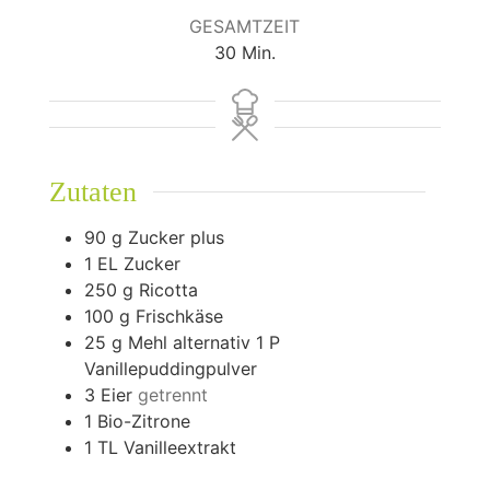
GESAMTZEIT
Minuten
30
Min.
Zutaten
90
g
Zucker plus
1
EL Zucker
250
g
Ricotta
100
g
Frischkäse
25
g
Mehl alternativ 1 P
Vanillepuddingpulver
3
Eier
getrennt
1
Bio-Zitrone
1
TL Vanilleextrakt