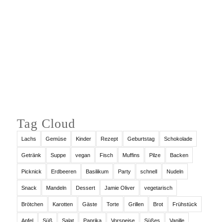
Auf Instagram folgen
Tag Cloud
Lachs
Gemüse
Kinder
Rezept
Geburtstag
Schokolade
Getränk
Suppe
vegan
Fisch
Muffins
Pilze
Backen
Picknick
Erdbeeren
Basilikum
Party
schnell
Nudeln
Snack
Mandeln
Dessert
Jamie Oliver
vegetarisch
Brötchen
Karotten
Gäste
Torte
Grillen
Brot
Frühstück
Apfel
Süß
Salat
Paprika
Vorspeise
Süßes
Vanille