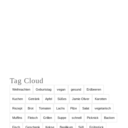
Auf Instagram folgen
Tag Cloud
Weihnachten
Geburtstag
vegan
gesund
Erdbeeren
Kuchen
Getränk
Apfel
Süßes
Jamie Oliver
Karotten
Rezept
Brot
Tomaten
Lachs
Pilze
Salat
vegetarisch
Muffins
Fleisch
Grillen
Suppe
schnell
Picknick
Backen
Fisch
Geschenk
Kekse
Basilikum
Süß
Frühstück