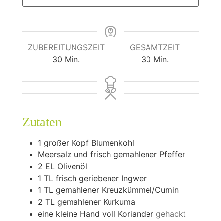
ZUBEREITUNGSZEIT
GESAMTZEIT
Minuten
Minuten
30
Min.
30
Min.
Zutaten
1
großer Kopf Blumenkohl
Meersalz und frisch gemahlener Pfeffer
2
EL Olivenöl
1
TL frisch geriebener Ingwer
1
TL gemahlener Kreuzkümmel/Cumin
2
TL gemahlener Kurkuma
eine kleine Hand voll Koriander
gehackt