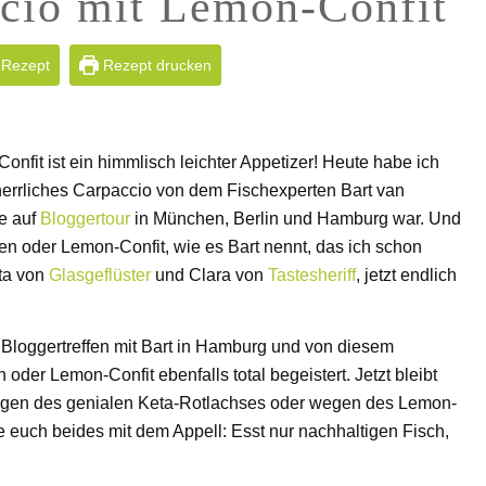
cio mit Lemon-Confit
 Rezept
Rezept drucken
fit ist ein himmlisch leichter Appetizer! Heute habe ich
herrliches Carpaccio von dem Fischexperten Bart van
e auf
Bloggertour
in München, Berlin und Hamburg war. Und
en oder Lemon-Confit, wie es Bart nennt, das ich schon
tta von
Glasgeflüster
und Clara von
Tastesheriff
, jetzt endlich
Bloggertreffen mit Bart in Hamburg und von diesem
oder Lemon-Confit ebenfalls total begeistert. Jetzt bleibt
wegen des genialen Keta-Rotlachses oder wegen des Lemon-
e euch beides mit dem Appell: Esst nur nachhaltigen Fisch,