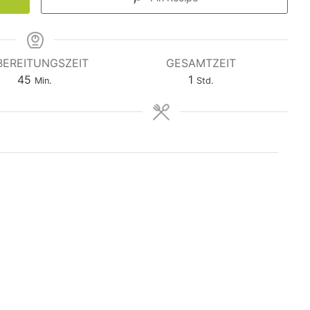
BEREITUNGSZEIT
GESAMTZEIT
Minuten
Stunde
45
1
Min.
Std.