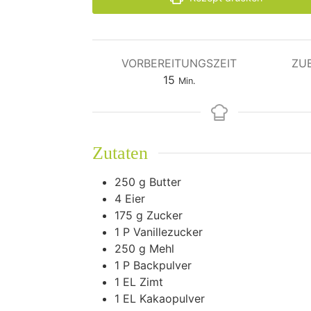
VORBEREITUNGSZEIT
ZU
Minuten
15
Min.
Zutaten
250
g
Butter
4
Eier
175
g
Zucker
1
P Vanillezucker
250
g
Mehl
1
P Backpulver
1
EL Zimt
1
EL Kakaopulver