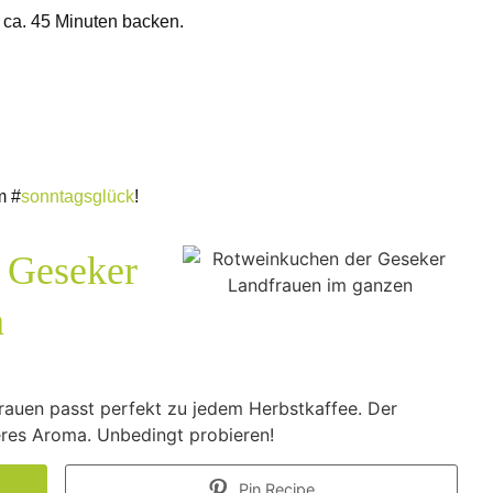
d ca. 45 Minuten backen.
m #
sonntagsglück
!
 Geseker
n
auen passt perfekt zu jedem Herbstkaffee. Der
res Aroma. Unbedingt probieren!
Pin Recipe